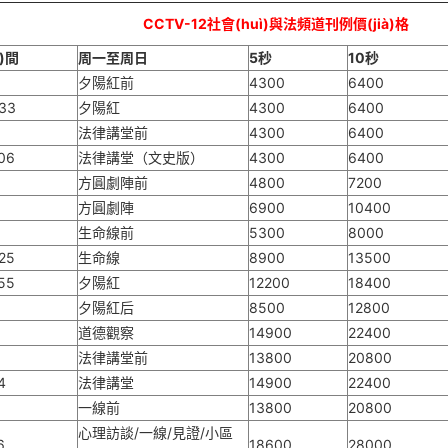
CCTV-12社會(huì)與法頻道刊例價(jià)格
)間
周一至周日
5秒
10秒
夕陽紅前
4300
6400
:33
夕陽紅
4300
6400
法律講堂前
4300
6400
06
法律講堂（文史版）
4300
6400
方圓劇陣前
4800
7200
方圓劇陣
6900
10400
生命線前
5300
8000
25
生命線
8900
13500
55
夕陽紅
12200
18400
夕陽紅后
8500
12800
道德觀察
14900
22400
法律講堂前
13800
20800
4
法律講堂
14900
22400
一線前
13800
20800
心理訪談/一線/見證/小區
6
18600
28000