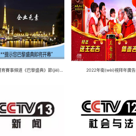
CCTV體育賽事頻道《巴黎盛典》節(jié)目廣告
2022年衛(wèi)視拜年廣告