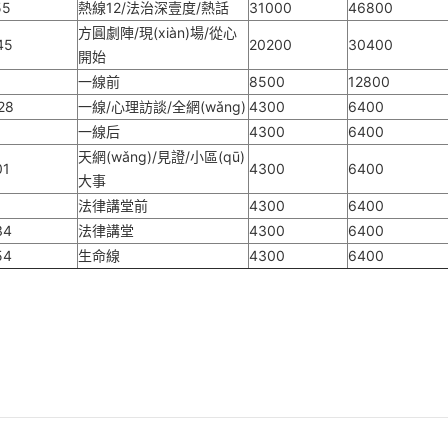
55
熱線12/法治深壹度/熱話
31000
46800
方圓劇陣/現(xiàn)場/從心
45
20200
30400
開始
一線前
8500
12800
28
一線/心理訪談/全網(wǎng)
4300
6400
一線后
4300
6400
天網(wǎng)/見證/小區(qū)
01
4300
6400
大事
法律講堂前
4300
6400
34
法律講堂
4300
6400
54
生命線
4300
6400