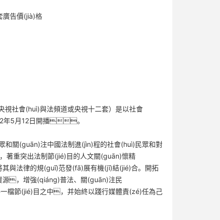
廣告價(jià)格
簡稱：央視社會(huì)與法頻道或央視十二套）是以社會
02年5月12日開播。
(guān)注中國法制進(jìn)程的社會(huì)民眾和對
出法制節(jié)目的人文關(guān)懷精
規(guī)范發(fā)展有機(jī)結(jié)合。開拓
)容資源，增強(qiáng)普法、關(guān)注民
每一檔節(jié)目之中，并始終以踐行媒體責(zé)任為己