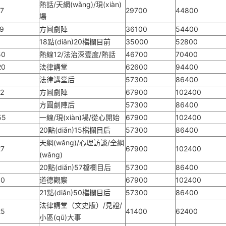
熱話/天網(wǎng)/現(xiàn)
27
29700
44800
場
19
方圓劇陣
36100
54400
18點(diǎn)20檔欄目前
35000
52800
50
熱線12/法治深壹度/熱話
46700
70400
20
法律講堂
62600
94400
法律講堂后
57300
86400
12
方圓劇陣
67900
102400
方圓劇陣后
57300
86400
55
一線/現(xiàn)場/從心開始
67900
102400
20點(diǎn)15檔欄目后
57300
86400
天網(wǎng)/心理訪談/全網
27
67900
102400
(wǎng)
20點(diǎn)57檔欄目后
57300
86400
50
道德觀察
67900
102400
21點(diǎn)50檔欄目后
57300
86400
法律講堂（文史版）/見證/
25
41400
62400
小區(qū)大事