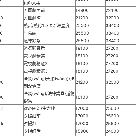
(qū)大事
方圓劇陣前
14900
22400
30
方圓劇陣
21200
32000
00
熱話/熱線12/法治深壹度
25500
38400
20
生命線
25500
38400
40
道德觀察
25500
38400
道德觀察后
18100
27200
電視劇精選1
18100
27200
電視劇精選2
18100
27200
電視劇精選3
18100
27200
全網(wǎng)天網(wǎng)/法
30
21200
32000
制深壹度
全網(wǎng)/法律講堂/道德
00
18100
27200
觀察
22
從心開始/生命線
17000
25600
夕陽紅前
17000
25600
55
夕陽紅
17000
25600
夕陽紅后
15900
24000