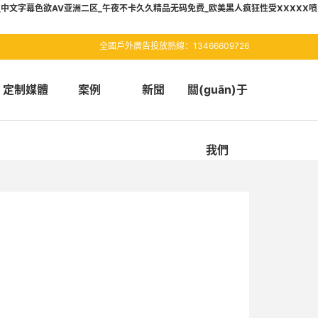
_中文字幕色欲AV亚洲二区_午夜不卡久久精品无码免费_欧美黑人疯狂性受XXXXX喷
全國戶外廣告投放熱線：13466609726
定制媒體
案例
新聞
關(guān)于
我們