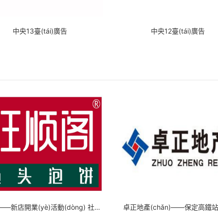
中央13臺(tái)廣告
中央12臺(tái)廣告
旺順閣——新店開業(yè)活動(dòng) 社區(qū)燈箱廣告 電梯廣告
卓正地產(chǎn)——保定高鐵