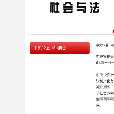
中央12臺(tá
中央12臺(tái)廣告
中央電視臺(
(huì)
中央12套社
法制文化有
神，重
了社會(huì
生、
任。