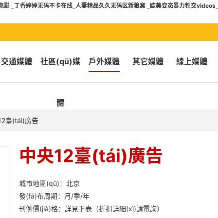
 _丁香婷婷无码不卡在线_人妻精品久久无码区新狼窝 _欧美变态暴力牲交videos
交通媒體
社區(qū)媒
戶外媒體
其它媒體
線上媒體
體
2臺(tái)廣告
中央12臺(tái)廣告
城市地區(qū)：北京
發(fā)布周期：月/季/年
刊例價(jià)格：詳見下表（折扣詳細(xì)請電詢）