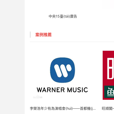
中央15臺(tái)廣告
案例推薦
李榮浩年少有為演唱會(huì)——首都機(jī)場燈箱廣告 LED大屏廣告