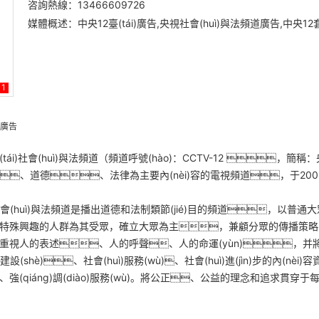
咨詢熱線：13466609726
媒體概述：中央12臺(tái)廣告,央視社會(huì)與法頻道廣告,中央12套
1
i)廣告
tái)社會(huì)與法頻道（頻道呼號(hào)：CCTV-12 ，
、道德、法律為主要內(nèi)容的電視頻道，于20
會(huì)與法頻道是播出道德和法制類節(jié)目的頻道，以普通大眾和關
特殊興趣的人群為其受眾，確立大眾為主，兼顧分眾的傳播策略，著重突
視人的表述、人的呼聲、人的命運(yùn)，并將其與法律的
)建設(shè)、社會(huì)服務(wù)、社會(huì)進(jìn)步的內(nèi
強(qiáng)調(diào)服務(wù)。將公正、公益的理念和追求貫穿于