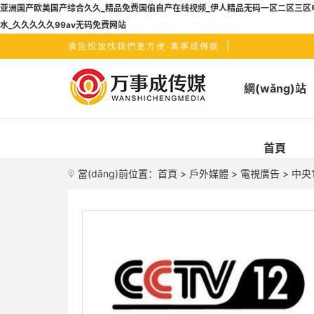
亚洲国产欧美国产综合久久_精品免费国偷自产在线视频_伊人精品无码一区二区三区电影
水_久久久久久99av无码免费网站
|
廣告投放找我們更方便-萬事成傳媒
網(wǎng)站
首頁
當(dāng)前位置：
首頁
>
戶外媒體
>
電視廣告
> 中央1