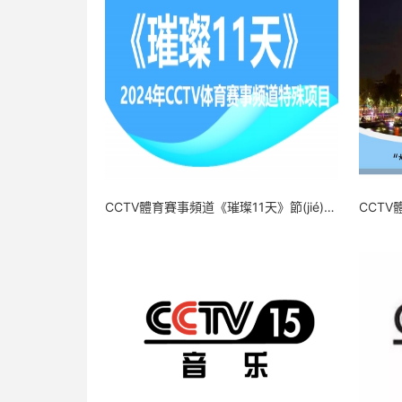
CCTV體育賽事頻道《璀璨11天》節(jié)目廣告